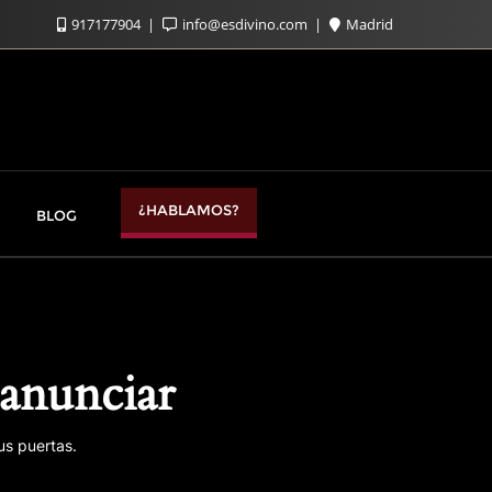
917177904
info@esdivino.com
Madrid
¿HABLAMOS?
BLOG
anunciar
us puertas.