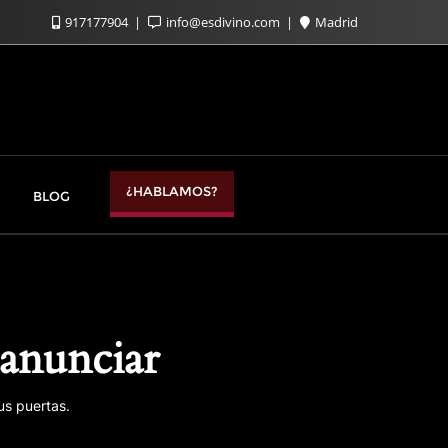
917177904
info@esdivino.com
Madrid
¿HABLAMOS?
BLOG
anunciar
us puertas.