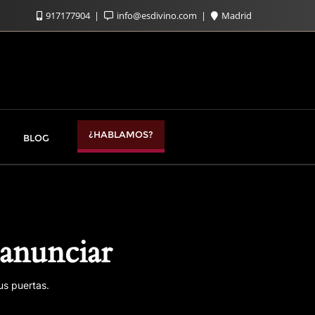
917177904
info@esdivino.com
Madrid
¿HABLAMOS?
BLOG
anunciar
us puertas.