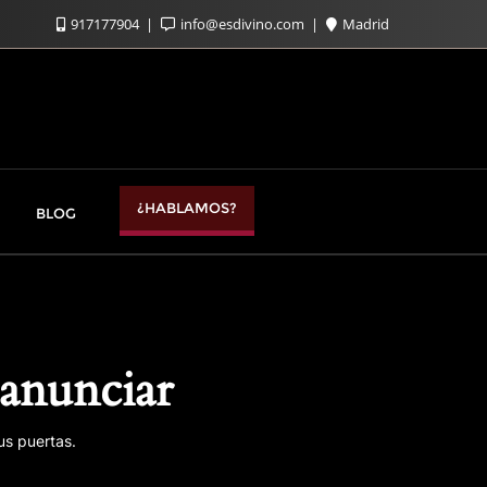
917177904
info@esdivino.com
Madrid
¿HABLAMOS?
BLOG
anunciar
us puertas.