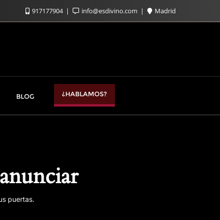
917177904
info@esdivino.com
Madrid
¿HABLAMOS?
BLOG
anunciar
us puertas.