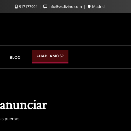
917177904
info@esdivino.com
Madrid
¿HABLAMOS?
BLOG
anunciar
us puertas.