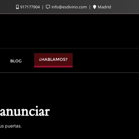
917177904
info@esdivino.com
Madrid
¿HABLAMOS?
BLOG
anunciar
us puertas.