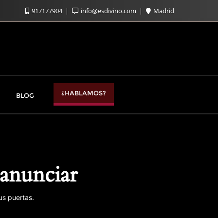
917177904
info@esdivino.com
Madrid
¿HABLAMOS?
BLOG
anunciar
us puertas.