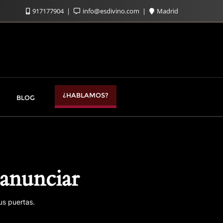
917177904
info@esdivino.com
Madrid
¿HABLAMOS?
BLOG
anunciar
us puertas.