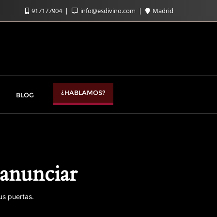
917177904
info@esdivino.com
Madrid
¿HABLAMOS?
BLOG
anunciar
us puertas.