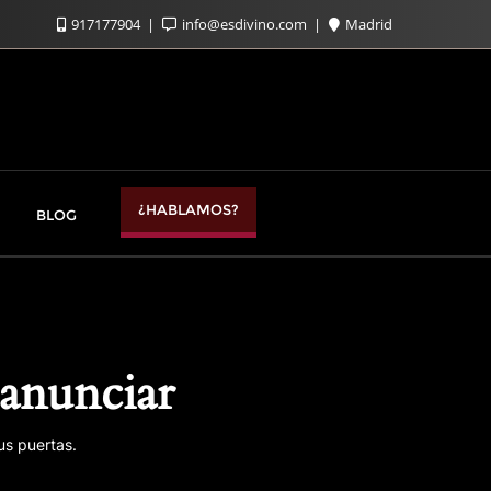
917177904
info@esdivino.com
Madrid
¿HABLAMOS?
BLOG
anunciar
us puertas.