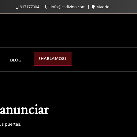
917177904
info@esdivino.com
Madrid
¿HABLAMOS?
BLOG
anunciar
us puertas.