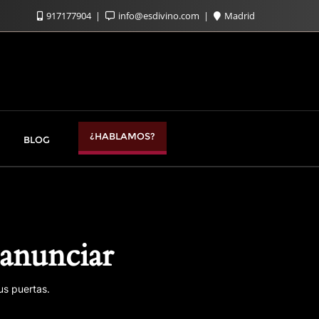
917177904
info@esdivino.com
Madrid
¿HABLAMOS?
BLOG
anunciar
us puertas.