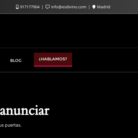
917177904
info@esdivino.com
Madrid
¿HABLAMOS?
BLOG
anunciar
us puertas.