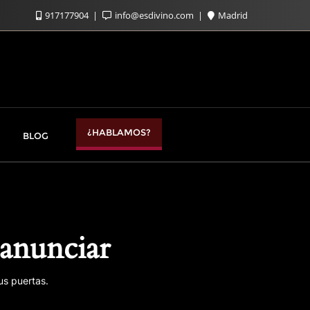
917177904
info@esdivino.com
Madrid
¿HABLAMOS?
BLOG
anunciar
us puertas.