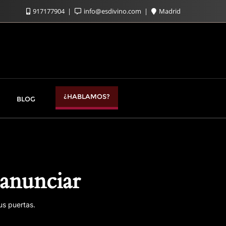
917177904
info@esdivino.com
Madrid
¿HABLAMOS?
BLOG
anunciar
us puertas.