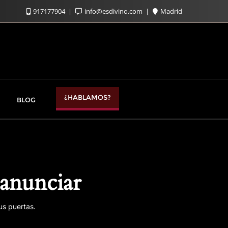
917177904
info@esdivino.com
Madrid
¿HABLAMOS?
BLOG
anunciar
us puertas.